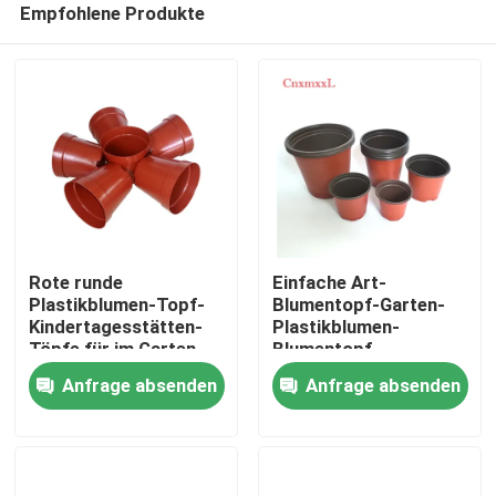
Empfohlene Produkte
Rote runde
Einfache Art-
Plastikblumen-Topf-
Blumentopf-Garten-
Kindertagesstätten-
Plastikblumen-
Töpfe für im Garten
Blumentopf-
Zu Hause
arbeiten ein Topf
mehrfache Größen-
Anfrage absenden
Anfrage absenden
Kindertagesstätten-
Topf im Freien
Produkte
Videos