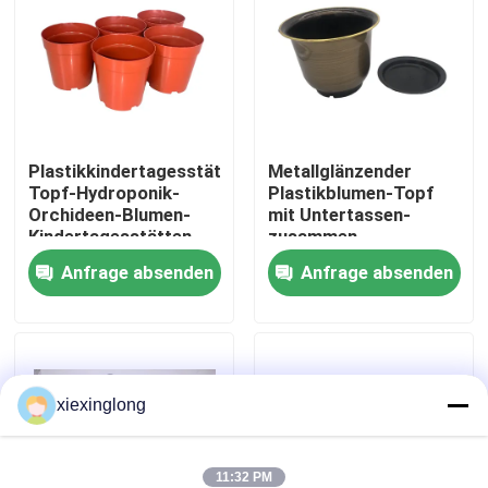
Über uns
Werksbesichtigung
Plastikkindertagesstätten-
Metallglänzender
Topf-Hydroponik-
Plastikblumen-Topf
Qualitätskontrolle
Orchideen-Blumen-
mit Untertassen-
Kindertagesstätten-
zusammen
Töpfe des blumen-
chinesischer Art
Kontakt mit uns
Anfrage absenden
Anfrage absenden
Topf-1gallon
Neuigkeiten
xiexinglong
Rechtssachen
EPS-EPP-Schaumstoff
11:32 PM