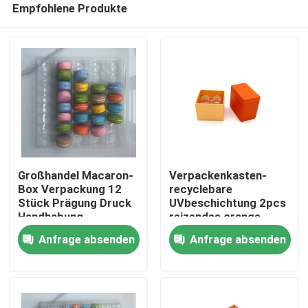
Empfohlene Produkte
Großhandel Macaron-
Verpackenkasten-
Box Verpackung 12
recyclebare
Stück Prägung Druck
UVbeschichtung 2pcs
Handhabung
reizendes orange
Zu Hause
Kraftpapier Macaron
Anfrage absenden
Anfrage absenden
Produkte
Videos