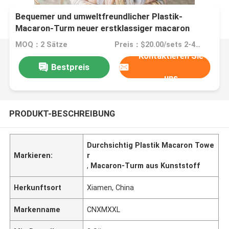
Bequemer und umweltfreundlicher Plastik-
Macaron-Turm neuer erstklassiger macaron
Kasten klare macarons bedecken das Verpacken
MOQ：2 Sätze
Preis：$20.00/sets 2-499 sets
in kundenspezifischem DES mit Blasen
Kontaktieren Sie
Bestpreis
uns
PRODUKT-BESCHREIBUNG
Durchsichtig Plastik Macaron Towe
Markieren:
r
,
Macaron-Turm aus Kunststoff
Herkunftsort
Xiamen, China
Markenname
CNXMXXL