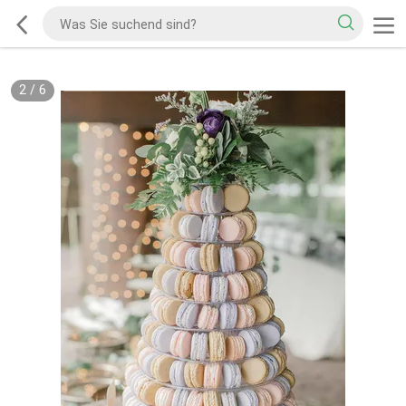
2
/
6