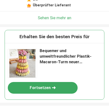
Überprüfter Lieferant
Sehen Sie mehr an
Erhalten Sie den besten Preis für
Bequemer und
umweltfreundlicher Plastik-
Macaron-Turm neuer
erstklassiger macaron Kasten
klare macarons bedecken das
Verpacken in
kundenspezifischem DES mit
Fortsetzen
Blasen