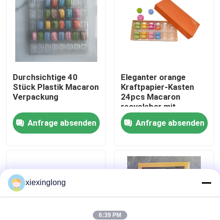
Über uns
Werksbesichtigung
Durchsichtige 40
Eleganter orange
Stück Plastik Macaron
Kraftpapier-Kasten
Qualitätskontrolle
Verpackung
24pcs Macaron
recyclebar mit
Plastikinnerem
Kontakt mit uns
Anfrage absenden
Anfrage absenden
Neuigkeiten
xiexinglong
Rechtssachen
EPS-EPP-Schaumstoff
6:39 PM