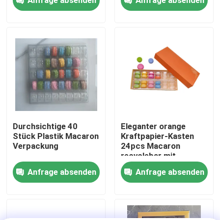
Über uns
Werksbesichtigung
Qualitätskontrolle
Kontakt mit uns
Durchsichtige 40
Eleganter orange
Stück Plastik Macaron
Kraftpapier-Kasten
Verpackung
24pcs Macaron
Neuigkeiten
recyclebar mit
Plastikinnerem
Anfrage absenden
Anfrage absenden
Rechtssachen
EPS-EPP-Schaumstoff