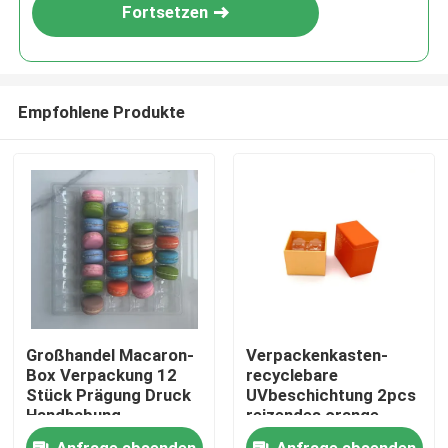
Fortsetzen
Empfohlene Produkte
Zu Hause
Großhandel Macaron-
Verpackenkasten-
Box Verpackung 12
recyclebare
Produkte
Stück Prägung Druck
UVbeschichtung 2pcs
Handhabung
reizendes orange
Kraftpapier Macaron
Videos
Anfrage absenden
Anfrage absenden