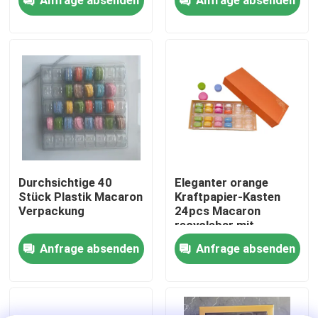
Über uns
Werksbesichtigung
Qualitätskontrolle
Kontakt mit uns
Durchsichtige 40
Eleganter orange
Stück Plastik Macaron
Kraftpapier-Kasten
Verpackung
24pcs Macaron
Neuigkeiten
recyclebar mit
Plastikinnerem
Anfrage absenden
Anfrage absenden
Rechtssachen
EPS-EPP-Schaumstoff