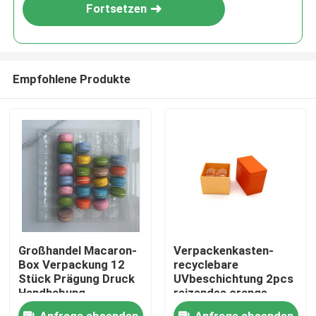
Fortsetzen
Empfohlene Produkte
Zu Hause
Großhandel Macaron-
Verpackenkasten-
Box Verpackung 12
recyclebare
Produkte
Stück Prägung Druck
UVbeschichtung 2pcs
Handhabung
reizendes orange
Kraftpapier Macaron
Videos
Anfrage absenden
Anfrage absenden