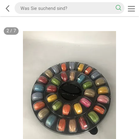
2
/
7