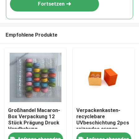
Fortsetzen
Empfohlene Produkte
Zu Hause
Großhandel Macaron-
Verpackenkasten-
Box Verpackung 12
recyclebare
Produkte
Stück Prägung Druck
UVbeschichtung 2pcs
Handhabung
reizendes orange
Kraftpapier Macaron
Videos
Anfrage absenden
Anfrage absenden