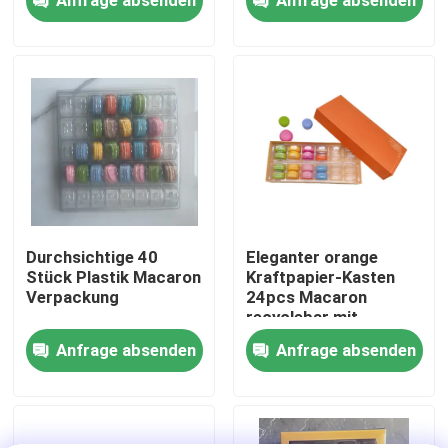
Über uns
Werksbesichtigung
Qualitätskontrolle
Kontakt mit uns
Durchsichtige 40
Eleganter orange
Stück Plastik Macaron
Kraftpapier-Kasten
Verpackung
24pcs Macaron
Neuigkeiten
recyclebar mit
Plastikinnerem
Anfrage absenden
Anfrage absenden
Rechtssachen
EPS-EPP-Schaumstoff