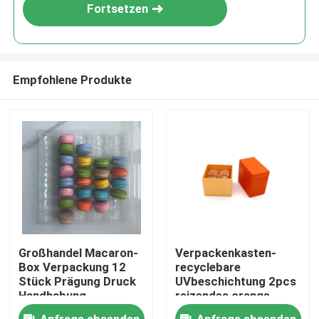
Fortsetzen
Empfohlene Produkte
Zu Hause
Großhandel Macaron-
Verpackenkasten-
Box Verpackung 12
recyclebare
Produkte
Stück Prägung Druck
UVbeschichtung 2pcs
Handhabung
reizendes orange
Kraftpapier Macaron
Videos
Anfrage absenden
Anfrage absenden