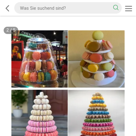
2
/
5