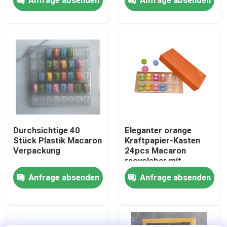
Über uns
Werksbesichtigung
Qualitätskontrolle
Kontakt mit uns
Durchsichtige 40
Eleganter orange
Stück Plastik Macaron
Kraftpapier-Kasten
Verpackung
24pcs Macaron
Neuigkeiten
recyclebar mit
Plastikinnerem
Anfrage absenden
Anfrage absenden
Rechtssachen
EPS-EPP-Schaumstoff